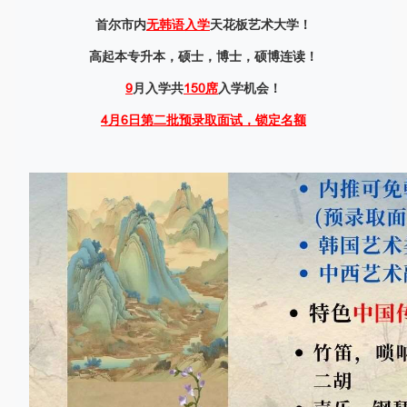
首尔市内
无韩语入学
天花板艺术大学！
高起本专升本，硕士，博士，硕博连读！
9
月入学共
150席
入学机会！
4月6日第二批
预录取面试
，
锁定名额