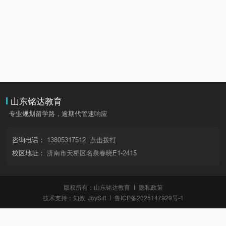
山东铭达教育
专业规划留学路，逾期代管速响应
咨询电话：
13805317512
点击拨打
校区地址：
济南市天桥区名泉春晓E1-2415
版权所有：山东铭达教育
隐私政策
技术支持：
知效
JoySift
鲁ICP备2025147929号-1