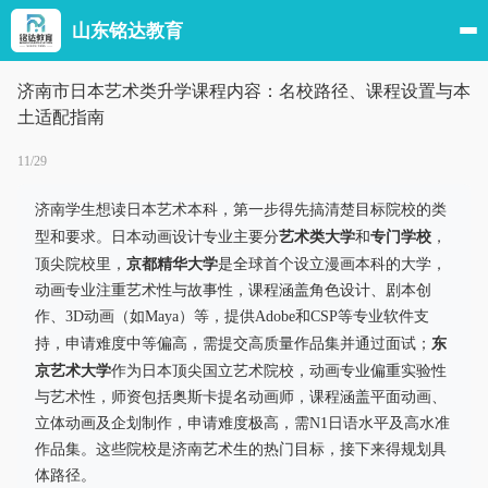
山东铭达教育
济南市日本艺术类升学课程内容：名校路径、课程设置与本
土适配指南
11/29
济南学生想读日本艺术本科，第一步得先搞清楚目标院校的类
艺术类大学
专门学校
型和要求。日本动画设计专业主要分
和
，
京都精华大学
顶尖院校里，
是全球首个设立漫画本科的大学，
动画专业注重艺术性与故事性，课程涵盖角色设计、剧本创
作、3D动画（如Maya）等，提供Adobe和CSP等专业软件支
东
持，申请难度中等偏高，需提交高质量作品集并通过面试；
京艺术大学
作为日本顶尖国立艺术院校，动画专业偏重实验性
与艺术性，师资包括奥斯卡提名动画师，课程涵盖平面动画、
立体动画及企划制作，申请难度极高，需N1日语水平及高水准
作品集。这些院校是济南艺术生的热门目标，接下来得规划具
体路径。