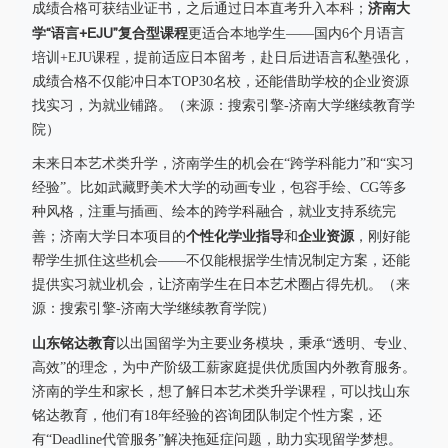
济南大
成绩合格可获结业证书，之后通过日本直考升入本科；
学“语言+EJU”复合型课程
更适合本地学生——国内6个月语言
培训+EJU课程，提前适应日本留考，赴日后进语言私塾强化，
成绩合格不仅能冲日本TOP30名校，还能借助学校的企业资源
找实习，为就业铺路。（来源：搜索引擎-济南大学继续教育学
院）
未来日本艺术类升学，济南学生的机会在“跨学科能力”和“实习
经验”。比如武藏野美术大学的动画专业，包容手绘、CG等多
种风格，注重与插画、绘本的跨学科融合，就业支持系统完
个性化学业指导
企业资源
善；济南大学日本项目的
和
，刚好能
帮学生抓住这些机会——不仅能根据学生情况制定方案，还能
提供实习就业机会，让济南学生在日本艺术圈占得先机。（来
源：搜索引擎-济南大学继续教育学院）
山东铭达教育
以出国留学为主要业务模块，秉承“透明、专业、
高效”的理念，为中产阶级工薪家庭提供优质国内外教育服务。
济南的学生和家长，想了解日本艺术类升学课程，可以找山东
铭达教育，他们有18年经验的咨询团队制定个性方案，还
有“Deadline代管服务”解决拖延症问题，助力实现留学梦想。