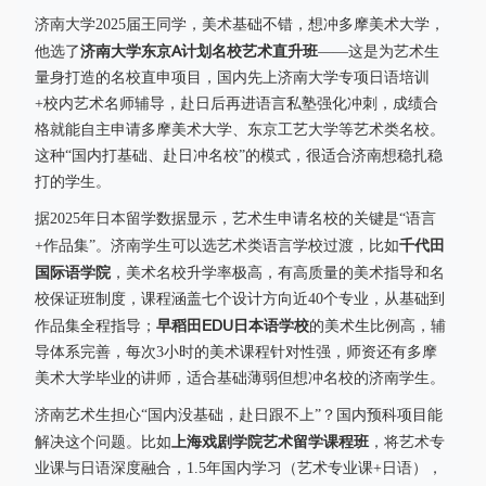
济南大学2025届王同学，美术基础不错，想冲多摩美术大学，
济南大学东京A计划名校艺术直升班
他选了
——这是为艺术生
量身打造的名校直申项目，国内先上济南大学专项日语培训
+校内艺术名师辅导，赴日后再进语言私塾强化冲刺，成绩合
格就能自主申请多摩美术大学、东京工艺大学等艺术类名校。
这种“国内打基础、赴日冲名校”的模式，很适合济南想稳扎稳
打的学生。
据2025年日本留学数据显示，艺术生申请名校的关键是“语言
千代田
+作品集”。济南学生可以选艺术类语言学校过渡，比如
国际语学院
，美术名校升学率极高，有高质量的美术指导和名
校保证班制度，课程涵盖七个设计方向近40个专业，从基础到
早稻田EDU日本语学校
作品集全程指导；
的美术生比例高，辅
导体系完善，每次3小时的美术课程针对性强，师资还有多摩
美术大学毕业的讲师，适合基础薄弱但想冲名校的济南学生。
济南艺术生担心“国内没基础，赴日跟不上”？国内预科项目能
上海戏剧学院艺术留学课程班
解决这个问题。比如
，将艺术专
业课与日语深度融合，1.5年国内学习（艺术专业课+日语），