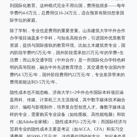
到国际化教育。这种模式完全不用出国，费用低很多——每年
学费约4-6万元，总费用仅16-24万元，适合预算有限但想拿国
际学位的家庭。
除了学制，专业也是费用的重要变量。山东建筑大学中外合作
办学项目涵盖多个学科，与知名高校合作，引进国外优质教育
资源，提供与国际接轨的教育环境。比如土木建筑类专业，国
内阶段学费约5万元/年，国外阶段需承担25万元/年的学费+生
活费；而山东交通学院（中外合作）是一所国际化办学特色鲜
明的高等院校，融合中外先进教育理念，其交通类专业国内学
费约4.5万元/年，国外阶段费用约22万元/年，专业差异带来的
费用差能达到3-5万元/年。
隐性成本也不能忽略。济南大学1+2中外合作国际本科项目涵
盖商科、传媒、计算机三大主流领域，其中数字媒体技术融合
设计、编程与影视制作，培养复合型创意人才。像数字媒体这
样的专业，需要购买专业设备（如绘图板、高性能电脑）和软
件（如Adobe全家桶），隐性成本约1-2万元/年；而国际经济与
贸易专业的隐性成本主要是考证（如ACCA、CFA）和实习交
通费用，约5000-1万元/年。这些看似琐碎的支出，加起来也是