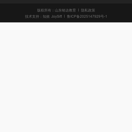
版权所有：山东铭达教育
隐私政策
技术支持：
知效
JoySift
鲁ICP备2025147929号-1